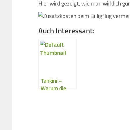
Hier wird gezeigt, wie man wirklich gü
Auch Interessant:
Tankini –
Warum die
große
Schwester
des Bikinis am
Strand
überzeugen