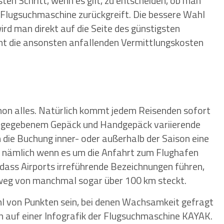
sten Schritt, wenn es gilt, zu entscheiden, ob man
e Flugsuchmaschine zurückgreift. Die bessere Wahl
wird man direkt auf die Seite des günstigsten
cht die ansonsten anfallenden Vermittlungskosten
?
chon alles. Natürlich kommt jedem Reisenden sofort
aufgegebenem Gepäck und Handgepäck variierende
h die Buchung inner- oder außerhalb der Saison eine
er, nämlich wenn es um die Anfahrt zum Flughafen
, dass Airports irreführende Bezeichnungen führen,
rweg von manchmal sogar über 100 km steckt.
ahl von Punkten sein, bei denen Wachsamkeit gefragt
ich auf einer Infografik der Flugsuchmaschine KAYAK.