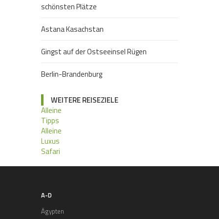
schönsten Plätze
Astana Kasachstan
Gingst auf der Ostseeinsel Rügen
Berlin-Brandenburg
WEITERE REISEZIELE
Alleine
Tipps
Alleine
Luxus
Safari
A-D
Ägypten