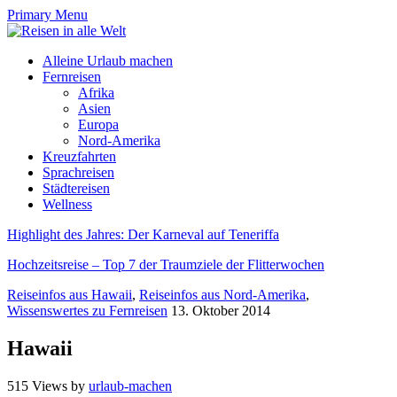
Primary Menu
Alleine Urlaub machen
Fernreisen
Afrika
Asien
Europa
Nord-Amerika
Kreuzfahrten
Sprachreisen
Städtereisen
Wellness
Highlight des Jahres: Der Karneval auf Teneriffa
Hochzeitsreise – Top 7 der Traumziele der Flitterwochen
Reiseinfos aus Hawaii
,
Reiseinfos aus Nord-Amerika
,
Wissenswertes zu Fernreisen
13. Oktober 2014
Hawaii
515 Views
by
urlaub-machen