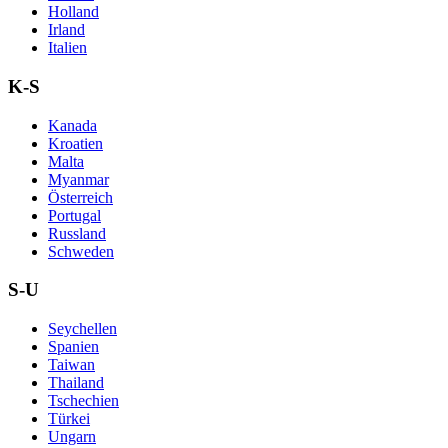
Holland
Irland
Italien
K-S
Kanada
Kroatien
Malta
Myanmar
Österreich
Portugal
Russland
Schweden
S-U
Seychellen
Spanien
Taiwan
Thailand
Tschechien
Türkei
Ungarn