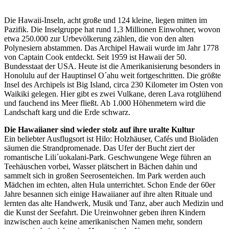
Die Hawaii-Inseln, acht große und 124 kleine, liegen mitten im
Pazifik. Die Inselgruppe hat rund 1,3 Millionen Einwohner, wovon
etwa 250.000 zur Urbevölkerung zählen, die von den alten
Polynesiern abstammen. Das Archipel Hawaii wurde im Jahr 1778
von Captain Cook entdeckt. Seit 1959 ist Hawaii der 50.
Bundesstaat der USA. Heute ist die Amerikanisierung besonders in
Honolulu auf der Hauptinsel O´ahu weit fortgeschritten. Die größte
Insel des Archipels ist Big Island, circa 230 Kilometer im Osten von
Waikiki gelegen. Hier gibt es zwei Vulkane, deren Lava rotglühend
und fauchend ins Meer fließt. Ab 1.000 Höhenmetern wird die
Landschaft karg und die Erde schwarz.
Die Hawaiianer sind wieder stolz auf ihre uralte Kultur
Ein beliebter Ausflugsort ist Hilo: Holzhäuser, Cafés und Bioläden
säumen die Strandpromenade. Das Ufer der Bucht ziert der
romantische Lili´uokalani-Park. Geschwungene Wege führen an
Teehäuschen vorbei, Wasser plätschert in Bächen dahin und
sammelt sich in großen Seerosenteichen. Im Park werden auch
Mädchen im echten, alten Hula unterrichtet. Schon Ende der 60er
Jahre besannen sich einige Hawaiianer auf ihre alten Rituale und
lernten das alte Handwerk, Musik und Tanz, aber auch Medizin und
die Kunst der Seefahrt. Die Ureinwohner geben ihren Kindern
inzwischen auch keine amerikanischen Namen mehr, sondern