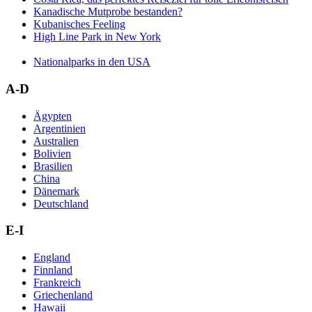
Kanadische Mutprobe bestanden?
Kubanisches Feeling
High Line Park in New York
Nationalparks in den USA
A-D
Ägypten
Argentinien
Australien
Bolivien
Brasilien
China
Dänemark
Deutschland
E-I
England
Finnland
Frankreich
Griechenland
Hawaii