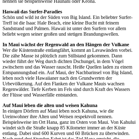
nennen sie beispielsweise Haunani oder Keona.
Haswaii das Surfer-Paradies
Schön und wild ist der Süden von Big Island. Ein beliebter Surfer-
Treff ist die Isaac Hale Beach, eine kleine Bucht mit feinem
Sandstrand und Palmen. Hawaii ist unter den Surfern vor allem
beliebt wegen seiner großen und stetigen Brandungswellen.
In Maui wächst der Regenwald an den Hängen der Vulkane
Wer die Küstenstraße entlangfährt, kommt an Lavawänden vorbei.
Die zähe Masse ist plötzlich zum Stillstand gekommen. Dann
wieder führt der Weg durch dichten Dschungel, in dem Vögel
zwitschern und das Wasser rauscht. Heiße Quellen laden zu einem
Entspannungsbad ein. Auf Maui, der Nachbarinsel von Big Island,
leben noch viele Hawaiianer nach den Grundwerten der
Urbevölkerung. Auf den Flanken der Vulkane Mauis wachsen
Regenwälder. Tiefe Kerben im Fels sind durch Kraft des Wassers
der Flüsse und Wasserfälle entstanden.
Auf Maui leben die alten und weisen Kahuna
In einigen Dörfern auf Maui leben noch Kahuna, wie die
Ureinwohner ihre Alten und Weisen respektvoll nennen.
Beispielsweise im Ort Hana, ganz im Osten von Maui. Von Kahului
windet sich die Straße knapp 85 Kilometer immer an der Küste
entlang. Dabei sind 600 Kurven und 60 Brücken zu überwinden.
Nach rund drei Stunden Fahrt ist das Ziel Hana erreicht, die