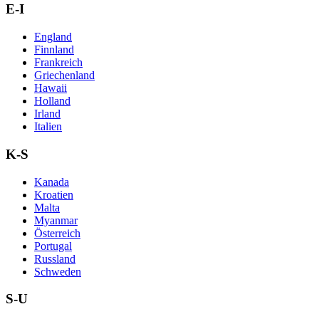
E-I
England
Finnland
Frankreich
Griechenland
Hawaii
Holland
Irland
Italien
K-S
Kanada
Kroatien
Malta
Myanmar
Österreich
Portugal
Russland
Schweden
S-U