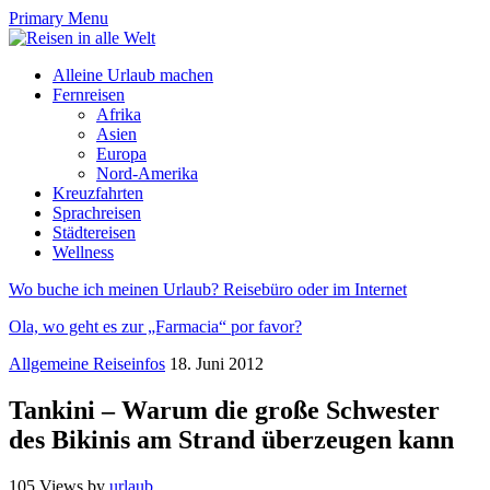
Primary Menu
Alleine Urlaub machen
Fernreisen
Afrika
Asien
Europa
Nord-Amerika
Kreuzfahrten
Sprachreisen
Städtereisen
Wellness
Wo buche ich meinen Urlaub? Reisebüro oder im Internet
Ola, wo geht es zur „Farmacia“ por favor?
Allgemeine Reiseinfos
18. Juni 2012
Tankini – Warum die große Schwester
des Bikinis am Strand überzeugen kann
105 Views
by
urlaub