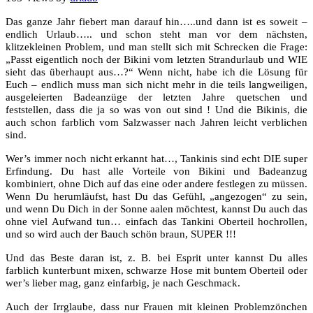
Das ganze Jahr fiebert man darauf hin…..und dann ist es soweit –
endlich Urlaub….. und schon steht man vor dem nächsten,
klitzekleinen Problem, und man stellt sich mit Schrecken die Frage:
„Passt eigentlich noch der Bikini vom letzten Strandurlaub und WIE
sieht das überhaupt aus…?“ Wenn nicht, habe ich die Lösung für
Euch – endlich muss man sich nicht mehr in die teils langweiligen,
ausgeleierten Badeanzüge der letzten Jahre quetschen und
feststellen, dass die ja so was von out sind ! Und die Bikinis, die
auch schon farblich vom Salzwasser nach Jahren leicht verblichen
sind.
Wer’s immer noch nicht erkannt hat…, Tankinis sind echt DIE super
Erfindung. Du hast alle Vorteile von Bikini und Badeanzug
kombiniert, ohne Dich auf das eine oder andere festlegen zu müssen.
Wenn Du herumläufst, hast Du das Gefühl, „angezogen“ zu sein,
und wenn Du Dich in der Sonne aalen möchtest, kannst Du auch das
ohne viel Aufwand tun… einfach das Tankini Oberteil hochrollen,
und so wird auch der Bauch schön braun, SUPER !!!
Und das Beste daran ist, z. B. bei Esprit unter
kannst Du alles
farblich kunterbunt mixen, schwarze Hose mit buntem Oberteil oder
wer’s lieber mag, ganz einfarbig, je nach Geschmack.
Auch der Irrglaube, dass nur Frauen mit kleinen Problemzönchen