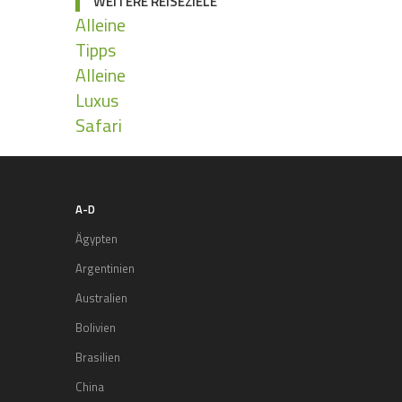
WEITERE REISEZIELE
Alleine
Tipps
Alleine
Luxus
Safari
A-D
Ägypten
Argentinien
Australien
Bolivien
Brasilien
China