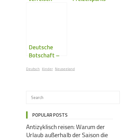
lassen
für Kinder
Deutsche
Botschaft –
Neuseeländisc
Deutsch
Kinder
Neuseeland
he Botschaft
POPULAR POSTS
Antizyklisch reisen: Warum der
Urlaub außerhalb der Saison die