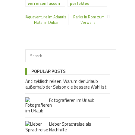
verreisen lassen
perfektes
Reiseziel für tolle
Erlebnisreisen
Aquaventure im Atlantis
Parks in Rom zum
Hotel in Dubai
Verweilen
POPULAR POSTS
Antizyklisch reisen: Warum der Urlaub
außerhalb der Saison die bessere Wahl ist
Fotografieren im Urlaub
Lieber Sprachreise als
Nachhilfe