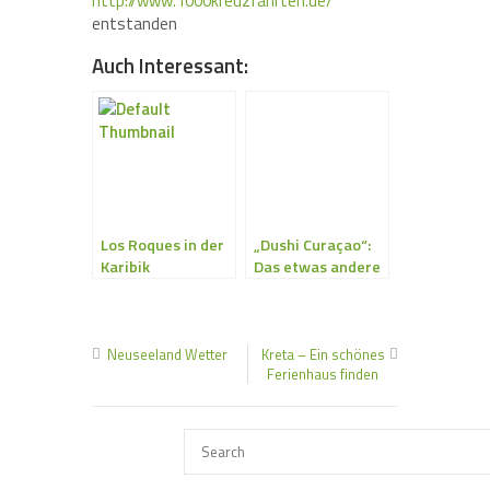
http://www.1000kreuzfahrten.de/
entstanden
Auch Interessant:
Los Roques in der
„Dushi Curaçao“:
Karibik
Das etwas andere
Traumziel in der
Karibik
Neuseeland Wetter
Kreta – Ein schönes
Ferienhaus finden