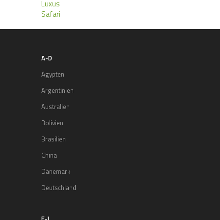
Luxus
Safari
A-D
Ägypten
Argentinien
Australien
Bolivien
Brasilien
China
Dänemark
Deutschland
E-I