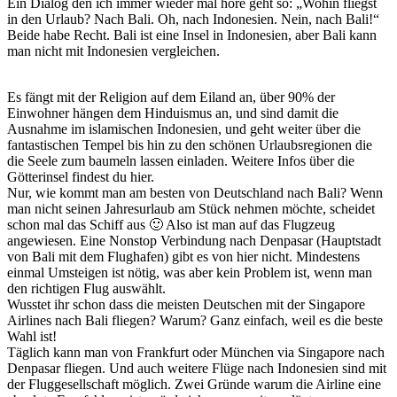
Ein Dialog den ich immer wieder mal höre geht so: „Wohin fliegst
in den Urlaub? Nach Bali. Oh, nach Indonesien. Nein, nach Bali!“
Beide habe Recht. Bali ist eine Insel in Indonesien, aber Bali kann
man nicht mit Indonesien vergleichen.
Es fängt mit der Religion auf dem Eiland an, über 90% der
Einwohner hängen dem Hinduismus an, und sind damit die
Ausnahme im islamischen Indonesien, und geht weiter über die
fantastischen Tempel bis hin zu den schönen Urlaubsregionen die
die Seele zum baumeln lassen einladen. Weitere Infos über die
Götterinsel findest du hier.
Nur, wie kommt man am besten von Deutschland nach Bali? Wenn
man nicht seinen Jahresurlaub am Stück nehmen möchte, scheidet
schon mal das Schiff aus 🙂 Also ist man auf das Flugzeug
angewiesen. Eine Nonstop Verbindung nach Denpasar (Hauptstadt
von Bali mit dem Flughafen) gibt es von hier nicht. Mindestens
einmal Umsteigen ist nötig, was aber kein Problem ist, wenn man
den richtigen Flug auswählt.
Wusstet ihr schon dass die meisten Deutschen mit der Singapore
Airlines nach Bali fliegen? Warum? Ganz einfach, weil es die beste
Wahl ist!
Täglich kann man von Frankfurt oder München via Singapore nach
Denpasar fliegen. Und auch weitere Flüge nach Indonesien sind mit
der Fluggesellschaft möglich. Zwei Gründe warum die Airline eine