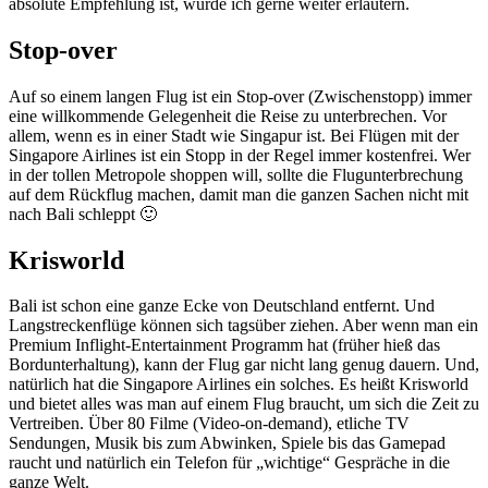
absolute Empfehlung ist, würde ich gerne weiter erläutern.
Stop-over
Auf so einem langen Flug ist ein Stop-over (Zwischenstopp) immer
eine willkommende Gelegenheit die Reise zu unterbrechen. Vor
allem, wenn es in einer Stadt wie Singapur ist. Bei Flügen mit der
Singapore Airlines ist ein Stopp in der Regel immer kostenfrei. Wer
in der tollen Metropole shoppen will, sollte die Flugunterbrechung
auf dem Rückflug machen, damit man die ganzen Sachen nicht mit
nach Bali schleppt 🙂
Krisworld
Bali ist schon eine ganze Ecke von Deutschland entfernt. Und
Langstreckenflüge können sich tagsüber ziehen. Aber wenn man ein
Premium Inflight-Entertainment Programm hat (früher hieß das
Bordunterhaltung), kann der Flug gar nicht lang genug dauern. Und,
natürlich hat die Singapore Airlines ein solches. Es heißt Krisworld
und bietet alles was man auf einem Flug braucht, um sich die Zeit zu
Vertreiben. Über 80 Filme (Video-on-demand), etliche TV
Sendungen, Musik bis zum Abwinken, Spiele bis das Gamepad
raucht und natürlich ein Telefon für „wichtige“ Gespräche in die
ganze Welt.