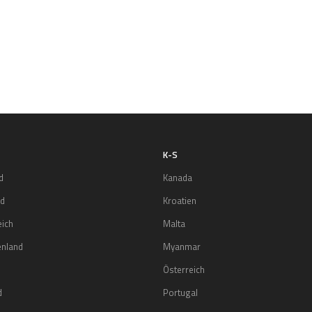
K-S
d
Kanada
nd
Kroatien
eich
Malta
enland
Myanmar
Österreich
d
Portugal