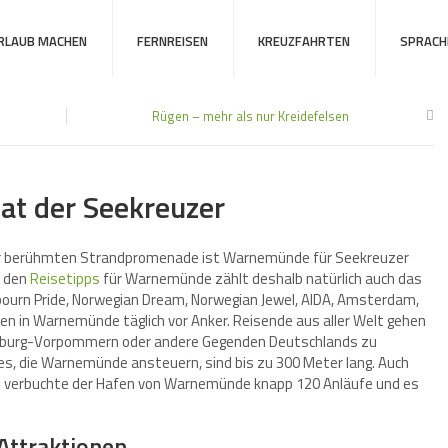
URLAUB MACHEN
FERNREISEN
KREUZFAHRTEN
SPRACH
Rügen – mehr als nur Kreidefelsen
t der Seekreuzer
r berühmten Strandpromenade ist Warnemünde für Seekreuzer
u den
Reisetipps
für Warnemünde zählt deshalb natürlich auch das
bourn Pride, Norwegian Dream, Norwegian Jewel, AIDA, Amsterdam,
hen in Warnemünde täglich vor Anker. Reisende aus aller Welt gehen
nburg-Vorpommern oder andere Gegenden Deutschlands zu
fes, die Warnemünde ansteuern, sind bis zu 300 Meter lang. Auch
ren verbuchte der Hafen von Warnemünde knapp 120 Anläufe und es
Attraktionen