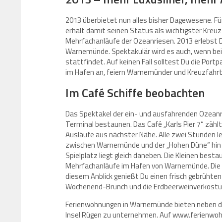
2013 überbietet nun alles bisher Dagewesene. F
erhält damit seinen Status als wichtigster Kreu
Mehrfachanläufe der Ozeanriesen. 2013 erlebst D
Warnemünde. Spektakulär wird es auch, wenn bei
stattfindet. Auf keinen Fall solltest Du die Port
im Hafen an, feiern Warnemünder und Kreuzfahr
Im Café Schiffe beobachten
Das Spektakel der ein- und ausfahrenden Ozeanr
Terminal bestaunen. Das Café „Karls Pier 7“ zähl
Ausläufe aus nächster Nähe. Alle zwei Stunden l
zwischen Warnemünde und der „Hohen Düne“ hin u
Spielplatz liegt gleich daneben. Die Kleinen bes
Mehrfachanläufe im Hafen von Warnemünde. Die Lu
diesem Anblick genießt Du einen frisch gebrühte
Wochenend-Brunch und die Erdbeerweinverkostu
Ferienwohnungen in Warnemünde bieten neben dem
Insel Rügen zu unternehmen. Auf www.ferienwoh