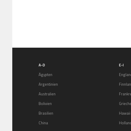
A-D
E-I
Ägypten
Englan
Argentinien
Finnla
Australien
Frankr
Bolivien
Griech
Brasilien
Hawaii
China
Hollan