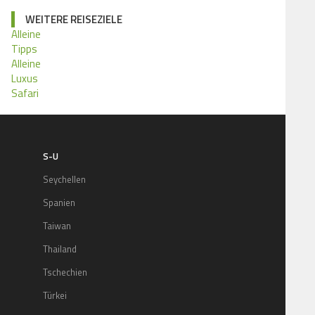
WEITERE REISEZIELE
Alleine
Tipps
Alleine
Luxus
Safari
S-U
Seychellen
Spanien
Taiwan
Thailand
Tschechien
Türkei