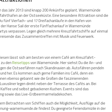
ür das Jahr 2013 sind knapp 200 Ankünfte geplant. Warnemünde
zfahrthafen an der Ostseeküste. Eine besondere Attraktion sind die
u fünf Vierfach- und 17 Dreifachanläufe in den Hafen von
 der Hanse Sail der erste Fünffachanlauf in Warnemünde
partys verpassen. Legen gleich mehrere Kreuzfahrtschiffe auf einmal
treisende das Zusammentreffen mit Musik und Feuerwerk.
iesen lässt sich am besten von einem Café am Kreuzfahrt-
t zu den
Reisetipps
von Warnemünde. Hier siehst Du die An- und
egen die Ostseefähren nach Skandinavien ab. Autofähren pendeln
nd her. Es kommen auch gerne Familien ins Café, denn ein
taunen ebenso gebannt wie die Großen die faszinierenden
xusliner legen direkt neben der Terrasse des Cafés an. Bei
n Kaffee und selbst gebackenen Kuchen. Events sind das
ng sowie das Live-Erdbeermarmeladekochen.
 Betrachten von Schiffen auch die Möglichkeit, Ausflüge auf die
nung-warnemuende.de findest Du geeignete Feriendomizile in der