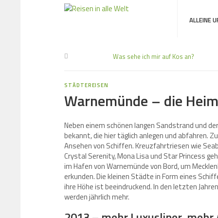
ALLEINE 
Was sehe ich mir auf Kos an?
STÄDTEREISEN
Warnemünde – die Heima
Neben einem schönen langen Sandstrand und de
bekannt, die hier täglich anlegen und abfahren. Z
Ansehen von Schiffen. Kreuzfahrtriesen wie Sea
Crystal Serenity, Mona Lisa und Star Princess ge
im Hafen von Warnemünde von Bord, um Meckle
erkunden. Die kleinen Städte in Form eines Schif
ihre Höhe ist beeindruckend. In den letzten Jah
werden jährlich mehr.
2013 – mehr Luxusliner, mehr 