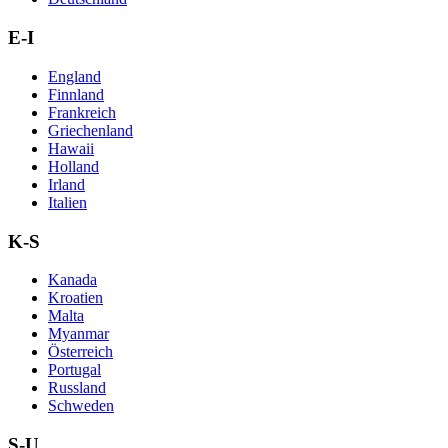
E-I
England
Finnland
Frankreich
Griechenland
Hawaii
Holland
Irland
Italien
K-S
Kanada
Kroatien
Malta
Myanmar
Österreich
Portugal
Russland
Schweden
S-U