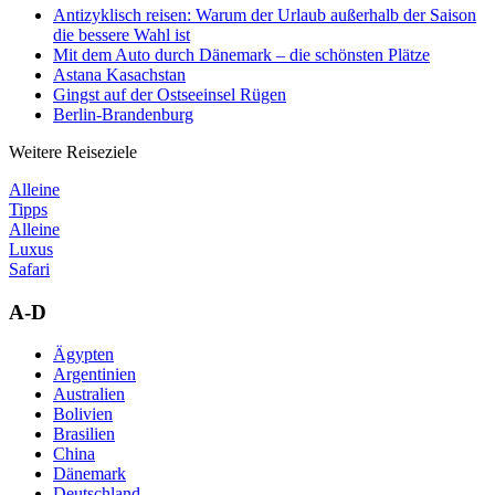
Antizyklisch reisen: Warum der Urlaub außerhalb der Saison
die bessere Wahl ist
Mit dem Auto durch Dänemark – die schönsten Plätze
Astana Kasachstan
Gingst auf der Ostseeinsel Rügen
Berlin-Brandenburg
Weitere Reiseziele
Alleine
Tipps
Alleine
Luxus
Safari
A-D
Ägypten
Argentinien
Australien
Bolivien
Brasilien
China
Dänemark
Deutschland