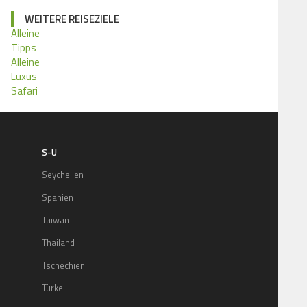
WEITERE REISEZIELE
Alleine
Tipps
Alleine
Luxus
Safari
S-U
Seychellen
Spanien
Taiwan
Thailand
Tschechien
Türkei