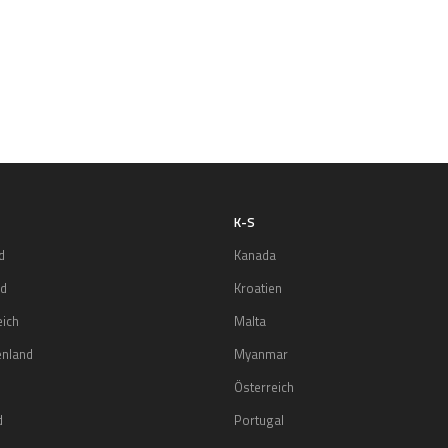
K-S
d
Kanada
nd
Kroatien
eich
Malta
enland
Myanmar
Österreich
d
Portugal