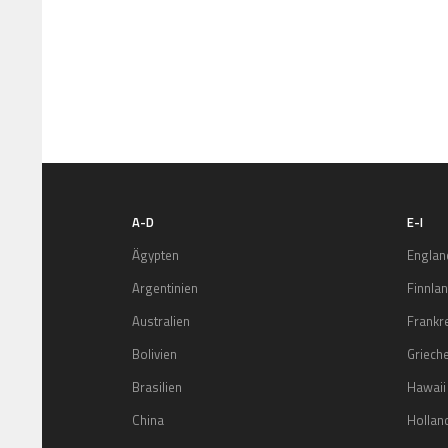
A-D
E-I
Ägypten
Englan
Argentinien
Finnla
Australien
Frankr
Bolivien
Griech
Brasilien
Hawaii
China
Hollan