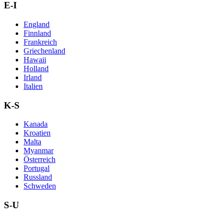
E-I
England
Finnland
Frankreich
Griechenland
Hawaii
Holland
Irland
Italien
K-S
Kanada
Kroatien
Malta
Myanmar
Österreich
Portugal
Russland
Schweden
S-U