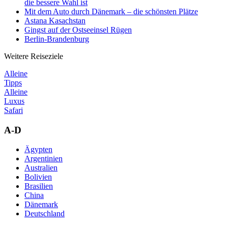
die bessere Wahl ist
Mit dem Auto durch Dänemark – die schönsten Plätze
Astana Kasachstan
Gingst auf der Ostseeinsel Rügen
Berlin-Brandenburg
Weitere Reiseziele
Alleine
Tipps
Alleine
Luxus
Safari
A-D
Ägypten
Argentinien
Australien
Bolivien
Brasilien
China
Dänemark
Deutschland