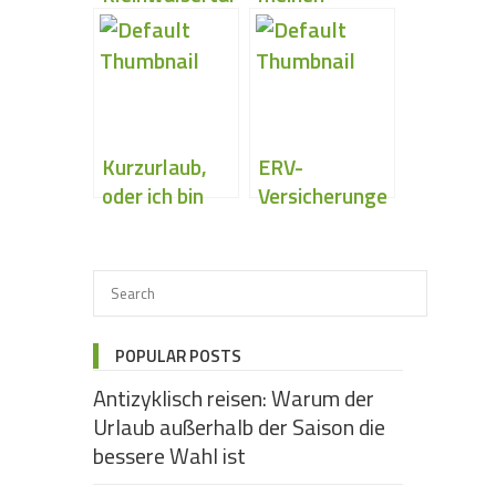
Urlaub?
Reisebüro
oder im
Internet
Kurzurlaub,
ERV-
oder ich bin
Versicherunge
dann mal eben
n oder
weg…
Bootcamp
POPULAR POSTS
Antizyklisch reisen: Warum der
Urlaub außerhalb der Saison die
bessere Wahl ist