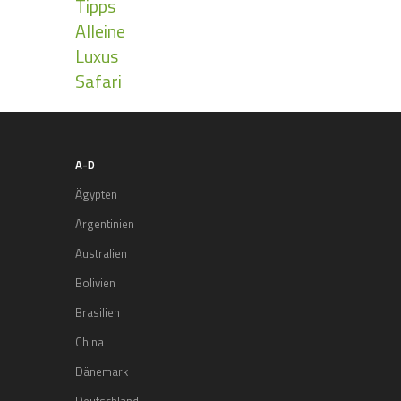
Tipps
Alleine
Luxus
Safari
A-D
Ägypten
Argentinien
Australien
Bolivien
Brasilien
China
Dänemark