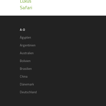
Luxus
Safari
A-D
Ägypten
Argentinien
Australien
Bolivien
Brasilien
China
Dänemark
Deutschland