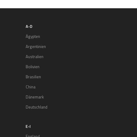
A-D
Ägypten
Argentinien
Australien
Bolivien
Brasilien
China
Dänemark
Deutschland
E-I
England