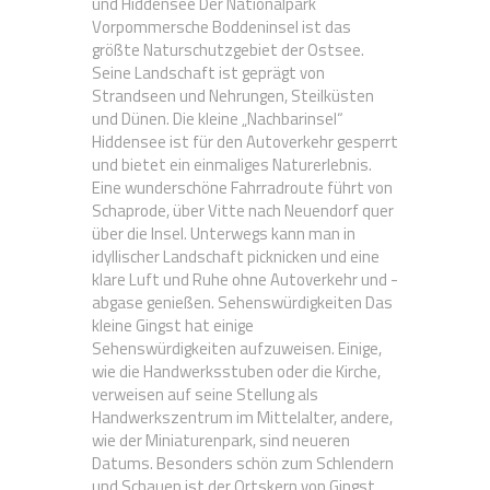
und Hiddensee Der Nationalpark
Vorpommersche Boddeninsel ist das
größte Naturschutzgebiet der Ostsee.
Seine Landschaft ist geprägt von
Strandseen und Nehrungen, Steilküsten
und Dünen. Die kleine „Nachbarinsel“
Hiddensee ist für den Autoverkehr gesperrt
und bietet ein einmaliges Naturerlebnis.
Eine wunderschöne Fahrradroute führt von
Schaprode, über Vitte nach Neuendorf quer
über die Insel. Unterwegs kann man in
idyllischer Landschaft picknicken und eine
klare Luft und Ruhe ohne Autoverkehr und -
abgase genießen. Sehenswürdigkeiten Das
kleine Gingst hat einige
Sehenswürdigkeiten aufzuweisen. Einige,
wie die Handwerksstuben oder die Kirche,
verweisen auf seine Stellung als
Handwerkszentrum im Mittelalter, andere,
wie der Miniaturenpark, sind neueren
Datums. Besonders schön zum Schlendern
und Schauen ist der Ortskern von Gingst,