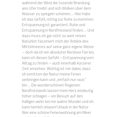
während der Wind die tosende Brandung
ans Ufer treibt und sich Wolken über dem
Wasser zu spiegeln scheinen…. Hier habe
ich das Gefühl, richtig zur Ruhe zu kommen.
Entspannung ist garantiert. Ruhe und
Entspannung in Nordfriesland finden…. Und
dazu muss ich gar nicht so weit reisen.
Natürlich fasziniert mich der Anblick des
Mittelmeeres auf seine ganz eigene Weise
– doch da ich ein absoluter Nordsee Fan bin,
kann ich dieses Gefühl – Entspannung vom
Alltag zu finden – auch innerhalb kürzerer
Zeit erreichen. Wichtig ist mir dabei, dass
ich inmitten der Natur meine Ferien
verbringen kann und „einfach nur raus“
bin…. Die wunderschönen Regionen
Nordfrieslands lassen mein Herz eindeutig
höher schlagen – ein Besuch auf den
Halligen wirkt bei mir wahre Wunder und ich
kann herrlich relaxen! Urlaub in der Natur
Wer eine schöne Ferienwohnung am Meer