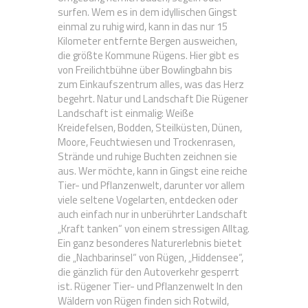
surfen. Wem es in dem idyllischen Gingst
einmal zu ruhig wird, kann in das nur 15
Kilometer entfernte Bergen ausweichen,
die größte Kommune Rügens. Hier gibt es
von Freilichtbühne über Bowlingbahn bis
zum Einkaufszentrum alles, was das Herz
begehrt. Natur und Landschaft Die Rügener
Landschaft ist einmalig: Weiße
Kreidefelsen, Bodden, Steilküsten, Dünen,
Moore, Feuchtwiesen und Trockenrasen,
Strände und ruhige Buchten zeichnen sie
aus. Wer möchte, kann in Gingst eine reiche
Tier- und Pflanzenwelt, darunter vor allem
viele seltene Vogelarten, entdecken oder
auch einfach nur in unberührter Landschaft
„Kraft tanken“ von einem stressigen Alltag.
Ein ganz besonderes Naturerlebnis bietet
die „Nachbarinsel“ von Rügen, „Hiddensee“,
die gänzlich für den Autoverkehr gesperrt
ist. Rügener Tier- und Pflanzenwelt In den
Wäldern von Rügen finden sich Rotwild,