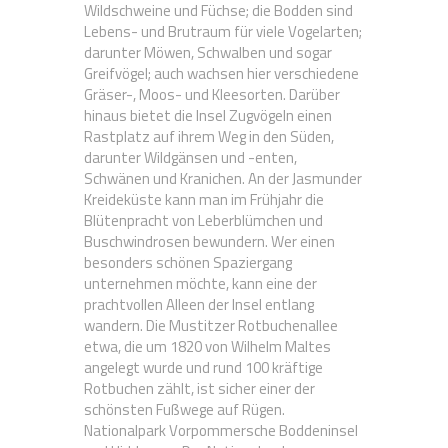
Wildschweine und Füchse; die Bodden sind
Lebens- und Brutraum für viele Vogelarten;
darunter Möwen, Schwalben und sogar
Greifvögel; auch wachsen hier verschiedene
Gräser-, Moos- und Kleesorten. Darüber
hinaus bietet die Insel Zugvögeln einen
Rastplatz auf ihrem Weg in den Süden,
darunter Wildgänsen und -enten,
Schwänen und Kranichen. An der Jasmunder
Kreideküste kann man im Frühjahr die
Blütenpracht von Leberblümchen und
Buschwindrosen bewundern. Wer einen
besonders schönen Spaziergang
unternehmen möchte, kann eine der
prachtvollen Alleen der Insel entlang
wandern. Die Mustitzer Rotbuchenallee
etwa, die um 1820 von Wilhelm Maltes
angelegt wurde und rund 100 kräftige
Rotbuchen zählt, ist sicher einer der
schönsten Fußwege auf Rügen.
Nationalpark Vorpommersche Boddeninsel