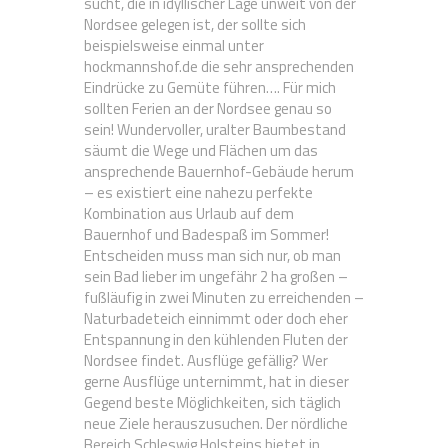
sucht, die in idyllischer Lage unweit von der
Nordsee gelegen ist, der sollte sich
beispielsweise einmal unter
hockmannshof.de die sehr ansprechenden
Eindrücke zu Gemüte führen…. Für mich
sollten Ferien an der Nordsee genau so
sein! Wundervoller, uralter Baumbestand
säumt die Wege und Flächen um das
ansprechende Bauernhof-Gebäude herum
– es existiert eine nahezu perfekte
Kombination aus Urlaub auf dem
Bauernhof und Badespaß im Sommer!
Entscheiden muss man sich nur, ob man
sein Bad lieber im ungefähr 2 ha großen –
fußläufig in zwei Minuten zu erreichenden –
Naturbadeteich einnimmt oder doch eher
Entspannung in den kühlenden Fluten der
Nordsee findet. Ausflüge gefällig? Wer
gerne Ausflüge unternimmt, hat in dieser
Gegend beste Möglichkeiten, sich täglich
neue Ziele herauszusuchen. Der nördliche
Bereich Schleswig Holsteins bietet in