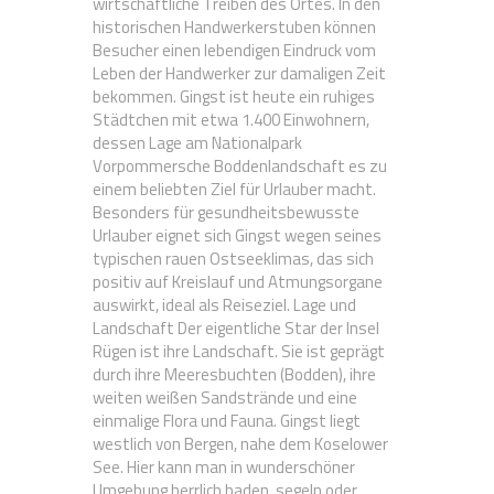
wirtschaftliche Treiben des Ortes. In den
historischen Handwerkerstuben können
Besucher einen lebendigen Eindruck vom
Leben der Handwerker zur damaligen Zeit
bekommen. Gingst ist heute ein ruhiges
Städtchen mit etwa 1.400 Einwohnern,
dessen Lage am Nationalpark
Vorpommersche Boddenlandschaft es zu
einem beliebten Ziel für Urlauber macht.
Besonders für gesundheitsbewusste
Urlauber eignet sich Gingst wegen seines
typischen rauen Ostseeklimas, das sich
positiv auf Kreislauf und Atmungsorgane
auswirkt, ideal als Reiseziel. Lage und
Landschaft Der eigentliche Star der Insel
Rügen ist ihre Landschaft. Sie ist geprägt
durch ihre Meeresbuchten (Bodden), ihre
weiten weißen Sandstrände und eine
einmalige Flora und Fauna. Gingst liegt
westlich von Bergen, nahe dem Koselower
See. Hier kann man in wunderschöner
Umgebung herrlich baden, segeln oder