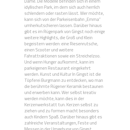
Dame. Die Modelle befinden sich in einem
idyllischen Park, im dem sich auch herrlich
schlendern oder rasten lässt. Wer möchte,
kann sich von der Parkeisenbahn „Emma“
umherkutschieren lassen. Darüber hinaus
gibt es im Rügenpark von Gingst noch einige
weitere Highlights, die Groß und Klein
begeistern werden: eine Riesenrutsche,
einen Scooter und weitere
Fahrattraktionen sowie ein Streichelzoo.
Und wenn Hunger aufkommt, kann im
parkeigenen Restaurant eingekehrt
werden. Kunst und Kultur In Gingst ist die
Töpferei Burgmann zu entdecken, wo man
die berühmte Rügener Keramik bestaunen
und erwerben kann. Wer selbst kreativ
werden möchte, kann dies in der
Kerzenwerkstatt tun. Kerzen selbst zu
ziehen und zu formen macht besonders
auch Kindern Spaß. Darüber hinaus gibt es
zahlreiche Veranstaltungen, Feste und
Messen in der Umgebung von Gingst.