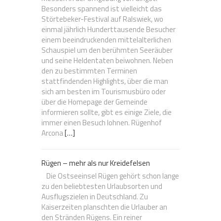
Besonders spannend ist vielleicht das
Störtebeker-Festival auf Ralswiek, wo
einmal jährlich Hunderttausende Besucher
einem beeindruckenden mittelalterlichen
Schauspiel um den berühmten Seeräuber
und seine Heldentaten beiwohnen. Neben
den zu bestimmten Terminen
stattfindenden Highlights, über die man
sich am besten im Tourismusbüro oder
über die Homepage der Gemeinde
informieren sollte, gibt es einige Ziele, die
immer einen Besuch lohnen. Rügenhof
Arcona
[…]
Rügen – mehr als nur Kreidefelsen
Die Ostseeinsel Rügen gehört schon lange
zu den beliebtesten Urlaubsorten und
Ausflugszielen in Deutschland. Zu
Kaiserzeiten planschten die Urlauber an
den Stränden Rügens. Ein reiner