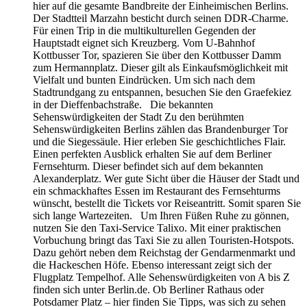
hier auf die gesamte Bandbreite der Einheimischen Berlins.
Der Stadtteil Marzahn besticht durch seinen DDR-Charme.
Für einen Trip in die multikulturellen Gegenden der
Hauptstadt eignet sich Kreuzberg. Vom U-Bahnhof
Kottbusser Tor, spazieren Sie über den Kottbusser Damm
zum Hermannplatz. Dieser gilt als Einkaufsmöglichkeit mit
Vielfalt und bunten Eindrücken. Um sich nach dem
Stadtrundgang zu entspannen, besuchen Sie den Graefekiez
in der Dieffenbachstraße. Die bekannten
Sehenswürdigkeiten der Stadt Zu den berühmten
Sehenswürdigkeiten Berlins zählen das Brandenburger Tor
und die Siegessäule. Hier erleben Sie geschichtliches Flair.
Einen perfekten Ausblick erhalten Sie auf dem Berliner
Fernsehturm. Dieser befindet sich auf dem bekannten
Alexanderplatz. Wer gute Sicht über die Häuser der Stadt und
ein schmackhaftes Essen im Restaurant des Fernsehturms
wünscht, bestellt die Tickets vor Reiseantritt. Somit sparen Sie
sich lange Wartezeiten. Um Ihren Füßen Ruhe zu gönnen,
nutzen Sie den Taxi-Service Talixo. Mit einer praktischen
Vorbuchung bringt das Taxi Sie zu allen Touristen-Hotspots.
Dazu gehört neben dem Reichstag der Gendarmenmarkt und
die Hackeschen Höfe. Ebenso interessant zeigt sich der
Flugplatz Tempelhof. Alle Sehenswürdigkeiten von A bis Z
finden sich unter Berlin.de. Ob Berliner Rathaus oder
Potsdamer Platz – hier finden Sie Tipps, was sich zu sehen