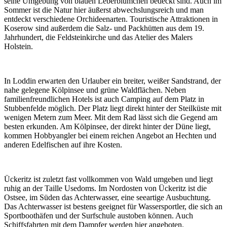
seine Umgebung von blauen Leberblümchen bedeckt sind. Auch im
Sommer ist die Natur hier äußerst abwechslungsreich und man
entdeckt verschiedene Orchideenarten. Touristische Attraktionen in
Koserow sind außerdem die Salz- und Packhütten aus dem 19.
Jahrhundert, die Feldsteinkirche und das Atelier des Malers
Holstein.
In Loddin erwarten den Urlauber ein breiter, weißer Sandstrand, der
nahe gelegene Kölpinsee und grüne Waldflächen. Neben
familienfreundlichen Hotels ist auch Camping auf dem Platz in
Stubbenfelde möglich. Der Platz liegt direkt hinter der Steilküste mit
wenigen Metern zum Meer. Mit dem Rad lässt sich die Gegend am
besten erkunden. Am Kölpinsee, der direkt hinter der Düne liegt,
kommen Hobbyangler bei einem reichen Angebot an Hechten und
anderen Edelfischen auf ihre Kosten.
Ückeritz ist zuletzt fast vollkommen von Wald umgeben und liegt
ruhig an der Taille Usedoms. Im Nordosten von Ückeritz ist die
Ostsee, im Süden das Achterwasser, eine seeartige Ausbuchtung.
Das Achterwasser ist bestens geeignet für Wassersportler, die sich an
Sportboothäfen und der Surfschule austoben können. Auch
Schiffsfahrten mit dem Dampfer werden hier angeboten.