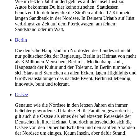
Wie im letzten Jahrhundert geht es auf der Insel Juist zu.
Autos bekommst Du hier keine zu sehen. Stattdessen
benutzen Pferdefuhrwerke die Straßen auf der 17 Kilometer
langen Sandbank in der Nordsee. In Deinem Urlaub auf Juist
verbringst zu Zeit auf dem Pferdewagen, am feinen
Sandstrand oder im Watt.
Berlin
Die deutsche Hauptstadt im Nordosten des Landes ist nicht
nur politischer Sitz der Regierung. Berlin ist Heimat von mehr
als 3 Millionen Menschen, Berlin ist Medienhauptstadt,
Hauptstadt der Kultur und der Toleranz. In Berlin tummeln
sich Stars und Sternchen an allen Ecken, jagen Highlights und
Großveranstaltungen das nächste Event. Berlin ist lebendig,
innovativ, bunt und tolerant.
Ostsee
Genauso wie die Nordsee in den letzten Jahren ein immer
beliebter gewordenes Urlaubsziel für Familien geworden ist,
gilt auch die Ostsee als eines der beliebtesten Reiseziele der
Deutschen in ihrer Heimat. Und doch unterscheidet sich die
Ostsee von den Dünenlandschaften und den sanften Stränden
der Nordsee um einiges. Kaum Inseln, aber dafür Strand!