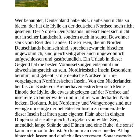
Wer behauptet, Deutschland habe als Urlaubsland nichts zu
bieten, der hat die Idylle an der deutschen Nordsee noch nicht
gesehen. Der Norden Deutschlands unterscheidet sich nicht
nur in seiner Landschaft, sondern auch in seinen Bewohner
stark vom Rest des Landes. Die Friesen, die im Norden
Deutschlands heimisch sind, sprechen zwar ein bisschen
ungewöhnlich, sind gleichzeitig aber auch ungewöhnlich
aufgeschlossen und gastfreundlich. Ein Urlaub in dieser
Gegend hat die besten Voraussetzungen entspannt und
abwechslungsreich zu sein. Nordfriesische Inseln Besondern
berühmt und geliebt ist die deutsche Nordsee für ihre
vorgelagerten Nordfriesischen Inseln. Von den Niederlanden
her bis zur Küste vor Bremerhaven erstrecken sich kleine
Einode der Idylle, die etwas abgelegen auf der Nordsee auf
inselreife Urlauber warten und mit ihrer wunderbarten Natur
locken. Borkum, Juist, Norderney und Wangerooge sind nur
wenige um einige der beliebtesten Inseln zu nennen. Jede
dieser Inseln hat ihren ganz eigenen Flair, aber in einigen
Dingen sind sie alle gleich: Umgeben von wilder See,
unendlich lange Strände und Dünen und eine Ruhe, die sonst
kaum mehr zu finden ist. So kann man den schnellen Alltag
hinter sich lassen und einfach alles vergessen. Sogar rasende