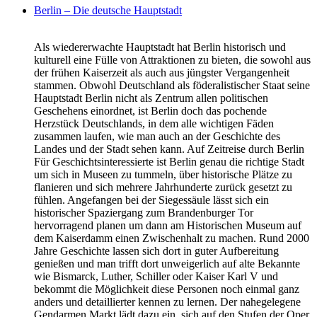
Berlin – Die deutsche Hauptstadt
Als wiedererwachte Hauptstadt hat Berlin historisch und
kulturell eine Fülle von Attraktionen zu bieten, die sowohl aus
der frühen Kaiserzeit als auch aus jüngster Vergangenheit
stammen. Obwohl Deutschland als föderalistischer Staat seine
Hauptstadt Berlin nicht als Zentrum allen politischen
Geschehens einordnet, ist Berlin doch das pochende
Herzstück Deutschlands, in dem alle wichtigen Fäden
zusammen laufen, wie man auch an der Geschichte des
Landes und der Stadt sehen kann. Auf Zeitreise durch Berlin
Für Geschichtsinteressierte ist Berlin genau die richtige Stadt
um sich in Museen zu tummeln, über historische Plätze zu
flanieren und sich mehrere Jahrhunderte zurück gesetzt zu
fühlen. Angefangen bei der Siegessäule lässt sich ein
historischer Spaziergang zum Brandenburger Tor
hervorragend planen um dann am Historischen Museum auf
dem Kaiserdamm einen Zwischenhalt zu machen. Rund 2000
Jahre Geschichte lassen sich dort in guter Aufbereitung
genießen und man trifft dort unweigerlich auf alte Bekannte
wie Bismarck, Luther, Schiller oder Kaiser Karl V und
bekommt die Möglichkeit diese Personen noch einmal ganz
anders und detaillierter kennen zu lernen. Der nahegelegene
Gendarmen Markt lädt dazu ein, sich auf den Stufen der Oper