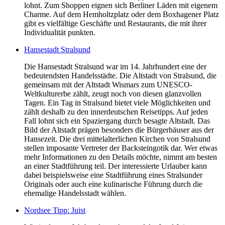
lohnt. Zum Shoppen eignen sich Berliner Läden mit eigenem
Charme. Auf dem Hemholtzplatz oder dem Boxhagener Platz
gibt es vielfältige Geschäfte und Restaurants, die mit ihrer
Individualität punkten.
Hansestadt Stralsund
Die Hansestadt Stralsund war im 14. Jahrhundert eine der
bedeutendsten Handelsstädte. Die Altstadt von Stralsund, die
gemeinsam mit der Altstadt Wismars zum UNESCO-
Weltkulturerbe zählt, zeugt noch von diesen glanzvollen
Tagen. Ein Tag in Stralsund bietet viele Möglichkeiten und
zählt deshalb zu den innerdeutschen Reisetipps. Auf jeden
Fall lohnt sich ein Spaziergang durch besagte Altstadt. Das
Bild der Altstadt prägen besonders die Bürgerhäuser aus der
Hansezeit. Die drei mittelalterlichen Kirchen von Stralsund
stellen imposante Vertreter der Backsteingotik dar. Wer etwas
mehr Informationen zu den Details möchte, nimmt am besten
an einer Stadtführung teil. Der interessierte Urlauber kann
dabei beispielsweise eine Stadtführung eines Stralsunder
Originals oder auch eine kulinarische Führung durch die
ehemalige Handelsstadt wählen.
Nordsee Tipp: Juist