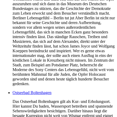
auszuruhen und sich dann in das Museum des Deutschen
Bundestages zu stürzen, das die Geschichte der Demokratie
zum Leben erweckt und dem Besucher verständlich macht.
Berliner Lebensgefühl – Berlin tut jut Aber Berlin ist nicht nur
bekannt für seine Geschichte und deren Aufbereitung,
sondern vor allem wegen seines außerordentlichen
Lebensgefühl, das sich in manchen Ecken ganz besonders
intensiv finden lässt. Das ständige Rauschen, Treiben und
Musizieren, das sich auf dem Alexander, direkt unter der
Weltzeituhr finden lässt, hat schon James Joyce und Wolfgang
Koeppen beeindruckt und inspiriert. Wer es gerne etwas
internationaler mag, der sollte auch einen Ausflug in eins der
köstlichen Lokale in Kreuzberg nicht missen. Im Zentrum der
Stadt, zum Beispiel am Potsdamer Platz, beherrscht die
Moderne des Sony Centers das Lebensgefühl, nicht weit vom
berühmten Mahnmal für alle Juden, die Opfer Holocaust
geworden sind und denen heute täglich hunderte Besucher
gedenken.
Ostseebad Boltenhagen
Das Ostseebad Boltenhagen gilt als Kur- und Erholungsort.
Hier kannst Du baden, Wassersport betreiben und spannende
Sehenswürdigkeiten besichtigen. Darüber hinaus liegt die
besagte Kurregion nicht weit von Wismar entfernt und eignet