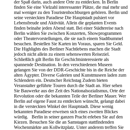
der Spaß darin, auch andere Orte zu entdecken. In Berlin
finden Sie eine Vielzahl interessanter Plätze, die mal mehr und
mal weniger zu den Touristenhochburgen gehören. Berlin und
seine versteckten Paradiese Die Hauptstadt pulsiert vor
Lebensfreude und Aktivität. Allein die geplanten Events
finden beinahe jeden Abend statt. Bei einer Städtereise nach
Berlin wählen Sie zwischen Konzerten, Showprogrammen
oder Theatervorstellungen, die sie nach einem Stadtbummel
besuchen. Bestellen Sie Karten im Voraus, sparen Sie Geld.
Die Highlights des Berliner Nachtlebens machen die Stadt
jedoch nicht allein zu einem sehenswerten Reiseziel.
Schließlich gilt Berlin für Geschichtsinteressierte als
spannende Destination. In den verschiedenen Museen
gelangen Sie von der DDR-Geschichte bis in die Reiche der
alten Ägypter. Diverse Galerien und Kunstmuseen laden zum
Schlendern ein. Deutscher Reichstag Zudem bieten
Veranstalter geführte Touren durch die Stadt an. Hier sehen
Sie Bauwerke aus der Zeit des Nationalsozialismus, Orte der
Revolution oder die bekannten Teile der Berliner Mauer. Wer
Berlin auf eigene Faust zu entdecken wünscht, gelangt dabei
in die versteckten Winkel der Hauptstadt. Diese wenig
bekannten Paradiese erweisen sich eines zweiten Blickes
würdig. Berlin in seiner ganzen Pracht erleben Sie auf den
Kiezen. Besuchen Sie die an Samstagen stattfindenden
Wochenmärkte am Kollwitzplatz. Unter anderem treffen Sie