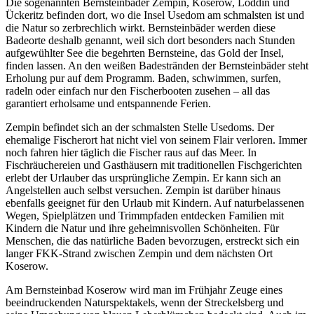
Die sogenannten Bernsteinbäder Zempin, Koserow, Loddin und
Ückeritz befinden dort, wo die Insel Usedom am schmalsten ist und
die Natur so zerbrechlich wirkt. Bernsteinbäder werden diese
Badeorte deshalb genannt, weil sich dort besonders nach Stunden
aufgewühlter See die begehrten Bernsteine, das Gold der Insel,
finden lassen. An den weißen Badestränden der Bernsteinbäder steht
Erholung pur auf dem Programm. Baden, schwimmen, surfen,
radeln oder einfach nur den Fischerbooten zusehen – all das
garantiert erholsame und entspannende Ferien.
Zempin befindet sich an der schmalsten Stelle Usedoms. Der
ehemalige Fischerort hat nicht viel von seinem Flair verloren. Immer
noch fahren hier täglich die Fischer raus auf das Meer. In
Fischräuchereien und Gasthäusern mit traditionellen Fischgerichten
erlebt der Urlauber das ursprüngliche Zempin. Er kann sich an
Angelstellen auch selbst versuchen. Zempin ist darüber hinaus
ebenfalls geeignet für den Urlaub mit Kindern. Auf naturbelassenen
Wegen, Spielplätzen und Trimmpfaden entdecken Familien mit
Kindern die Natur und ihre geheimnisvollen Schönheiten. Für
Menschen, die das natürliche Baden bevorzugen, erstreckt sich ein
langer FKK-Strand zwischen Zempin und dem nächsten Ort
Koserow.
Am Bernsteinbad Koserow wird man im Frühjahr Zeuge eines
beeindruckenden Naturspektakels, wenn der Streckelsberg und