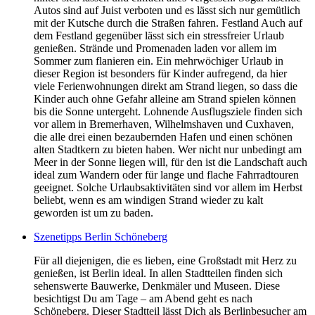
Autos sind auf Juist verboten und es lässt sich nur gemütlich
mit der Kutsche durch die Straßen fahren. Festland Auch auf
dem Festland gegenüber lässt sich ein stressfreier Urlaub
genießen. Strände und Promenaden laden vor allem im
Sommer zum flanieren ein. Ein mehrwöchiger Urlaub in
dieser Region ist besonders für Kinder aufregend, da hier
viele Ferienwohnungen direkt am Strand liegen, so dass die
Kinder auch ohne Gefahr alleine am Strand spielen können
bis die Sonne untergeht. Lohnende Ausflugsziele finden sich
vor allem in Bremerhaven, Wilhelmshaven und Cuxhaven,
die alle drei einen bezaubernden Hafen und einen schönen
alten Stadtkern zu bieten haben. Wer nicht nur unbedingt am
Meer in der Sonne liegen will, für den ist die Landschaft auch
ideal zum Wandern oder für lange und flache Fahrradtouren
geeignet. Solche Urlaubsaktivitäten sind vor allem im Herbst
beliebt, wenn es am windigen Strand wieder zu kalt
geworden ist um zu baden.
Szenetipps Berlin Schöneberg
Für all diejenigen, die es lieben, eine Großstadt mit Herz zu
genießen, ist Berlin ideal. In allen Stadtteilen finden sich
sehenswerte Bauwerke, Denkmäler und Museen. Diese
besichtigst Du am Tage – am Abend geht es nach
Schöneberg. Dieser Stadtteil lässt Dich als Berlinbesucher am