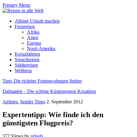
Primary Menu
Alleine Urlaub machen
Fernreisen
Afrika
Asien
Europa
Nord-Amerika
Kreuzfahrten
Sprachreisen
Städtereisen
Wellness
Tipp: Die richtige Ferienwohnung finden
Dalmatien – Die schöne Küstenregion Kroatiens
Airlines
,
Insider Tipps
2. September 2012
Expertentipp: Wie finde ich den
günstigsten Flugpreis?
372 Views
by
urlaub