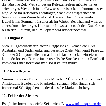
Bei den Airlines ist die Highseason die teure Zeit und Lowseason
die günstige Zeit. Wer zur besten Reisezeit reisen möchte hat es
schwieriger. Wer auch in der Lowseason reisen kann, kommt besser
weg. Also im Reisebüro nachfragen, wann die entsprechenden
Seasons zu dem Wunschziel sind. Bei manchen Orte ist einfach.
Dubai ist im Sommer günstiger als im Winter. Bei Thailand wird es
aber schon schwieriger. Hier ist die Lowseason nach den Osterferien
bis in den Juni rein, und im September/Oktober nochmal.
10. Flugpässe
Viele Fluggesellschaften bieten Flugpässe an. Gerade die USA,
Australien und Südamerika sind passende Ziele. Man kauft Pässe zu
3, 4 oder 5 Coupons, die man auf den Inlandsstrecken einsetzen
kann. So kostet z.B. eine inneraustralische Strecke nur den Bruchteil
vom dem Einzelticket das man sonst kaufen müßte.
11. Ab wo fliege ich?
Warum immer ab Frankfurt oder München? Über die Grenzen nach
Amsterdam, Belgien und Frankreich schauen. Hier finden sich
immer mal Schnäppchen die der deutsche Markt nicht hergibt.
12. Fehler der Airlines
Es gibt im Internet spezielle Seite wie z.B.
www.urlaubspiraten.de