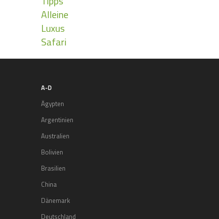
Tipps
Alleine
Luxus
Safari
A-D
Ägypten
Argentinien
Australien
Bolivien
Brasilien
China
Dänemark
Deutschland