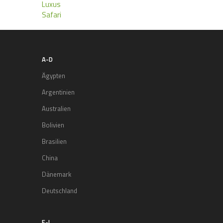
Luxus
Safari
A-D
Ägypten
Argentinien
Australien
Bolivien
Brasilien
China
Dänemark
Deutschland
E-I