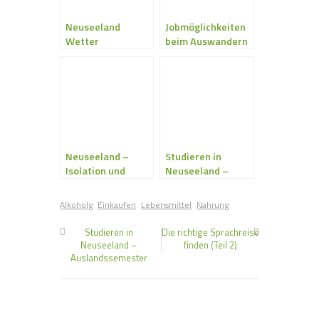
Neuseeland
Jobmöglichkeiten
Wetter
beim Auswandern
nach Neuseeland
Neuseeland –
Studieren in
Isolation und
Neuseeland –
Einzigartigkeit
Auslandssemeste
r
Alkoholg
Einkaufen
Lebensmittel
Nahrung
Studieren in
Die richtige Sprachreise
Neuseeland –
finden (Teil 2)
Auslandssemester