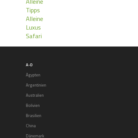
Alleine
Tipps
Alleine
Luxus
Safari
A-D
Ägypten
Argentinien
Australien
Bolivien
Brasilien
China
Dänemark