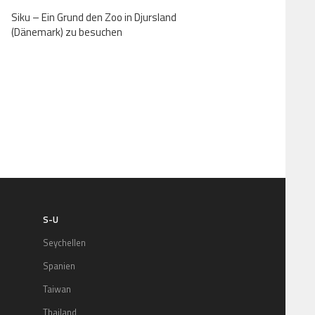
Siku – Ein Grund den Zoo in Djursland
(Dänemark) zu besuchen
S-U
Seychellen
Spanien
Taiwan
Thailand