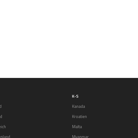
K-S
d
Kanada
nd
Kroatien
eich
Malta
enland
Myanmar