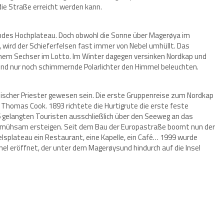
die Straße erreicht werden kann.
endes Hochplateau. Doch obwohl die Sonne über Magerøya im
wird der Schieferfelsen fast immer von Nebel umhüllt. Das
einem Sechser im Lotto. Im Winter dagegen versinken Nordkap und
rend nur noch schimmernde Polarlichter den Himmel beleuchten.
enischer Priester gewesen sein. Die erste Gruppenreise zum Nordkap
 Thomas Cook. 1893 richtete die Hurtigrute die erste feste
6 gelangten Touristen ausschließlich über den Seeweg an das
 mühsam ersteigen. Seit dem Bau der Europastraße boomt nun der
lsplateau ein Restaurant, eine Kapelle, ein Café… 1999 wurde
nel eröffnet, der unter dem Magerøysund hindurch auf die Insel