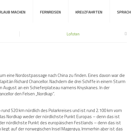
URLAUB MACHEN
FERNREISEN
KREUZFAHRTEN
SPRACH
Lofoten
 um eine Nordostpassage nach China zu finden. Eines davon war die
tän Richard Chancellor. Nachdem die drei Schiffe in einem Sturm
m August an ein Schieferplateau namens Knyskanes. In der
ncellor den Felsen „Nordkap“.
ap rund 520 km nördlich des Polarkreises und ist rund 2.100 km vom
das Nordkap weder der nördlichste Punkt Europas – denn das ist
 der nördlichste Punkt des europäischen Festlands – denn das ist
liegt auf der norwegischen Insel Magerøya. Immerhin aber ist das