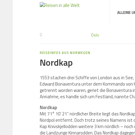
ALLEINE 
Oslo
REISEINFOS AUS NORWEGEN
Nordkap
1553 stachen drei Schiffe von London aus in See,
Edward Bonaventura unter dem Kommando von Kapi
getrennt worden waren, geriet die Bonaventura i
Annahme, es handle sich um Festland, nannte Cha
Nordkap
Mit 71° 10’ 21’’ nördlicher Breite liegt das Nordk
Nordpol entfernt. Doch trotz seines Namens ist 
Kap Knivskjellodden weitere 3 km nördlich – noch
die Landzunge Kinnarodden. Das Nordkap dagegen 