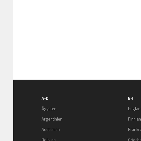
A-D
E-I
Ägypten
Englan
Argentinien
Finnla
Australien
Frankr
Bolivien
Griech