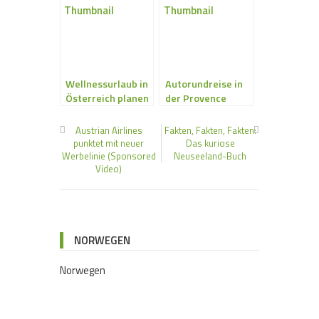
Wellnessurlaub in
Autorundreise in
Österreich planen
der Provence
und genießen
Austrian Airlines
Fakten, Fakten, Fakten:
punktet mit neuer
Das kuriose
Werbelinie (Sponsored
Neuseeland-Buch
Video)
NORWEGEN
Norwegen